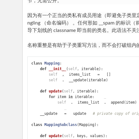
节，无需公开。
入
门
因为有一个正当的类私有成员用途（即避免子类里定
P
ngling
（命名编码） 。任何形如 __spam 的标识（前
导下划线的 classname 即当前的类名。此语法
yh
to
名称重整是有助于子类重写方法，而不会打破组内的
n
教
class
Mapping
:
程
def
__init__
(
self
,
iterable
):
self
.
items_list
=
[]
self
.
__update
(
iterable
)
def
update
(
self
,
iterable
):
for
item
in
iterable
:
self
.
items_list
.
append
(
item
)
__update
=
update
# private copy of ori
class
MappingSubclass
(
Mapping
):
def
update
(
self
,
keys
,
values
):