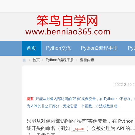
首页
Python交流
Python2编程手册
Py
›
首页
›
Python2编程手册
›
查看内容
笨
鸟
2022-2-20 2
编
程
摘要
: 只能从对像内部访问的“私有”实例变量，在 Python 中不存
-
为 API 的非公开部分（无论它是一个函数、方法或数据成 ...
零
基
只能从对像内部访问的“私有”实例变量，在 Pytho
线开头的命名（例如
）会被处理为 API
_spam
础