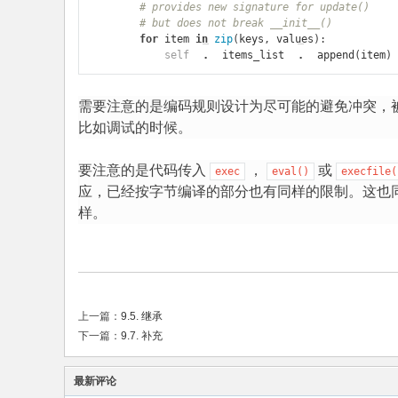
# provides new signature for update()
# but does not break __init__()
for
item
in
zip
(
keys
,
values
):
self
.
items_list
.
append
(
item
)
需要注意的是编码规则设计为尽可能的避免冲突，
比如调试的时候。
要注意的是代码传入
，
或
exec
eval()
execfile(
应，已经按字节编译的部分也有同样的限制。这也
样。
上一篇：
9.5. 继承
下一篇：
9.7. 补充
最新评论