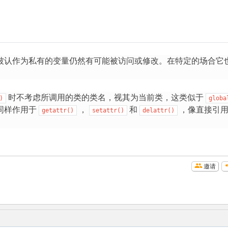
被认作为私有的变量仍然有可能被访问或修改。在特定的场合它
时不考虑所调用的类的类名，视其为当前类，这类似于
)
globa
同样作用于
，
和
，像直接引
getattr()
setattr()
delattr()
邀请