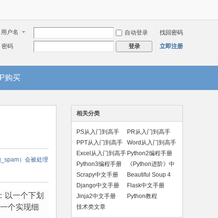
用户名
自动登录
找回密码
密码
立即注册
登录
IP购买
相关分类
PS从入门到高手
PR从入门到高手
PPT从入门到高手
Word从入门到高手
Excel从入门到高手
Python2编程手册
_spam）会被处理
Python3编程手册
《Python进阶》中
文版
Scrapy中文手册
Beautiful Soup 4
手册
Django中文手册
Flask中文手册
码：以一个下划
Jinja2中文手册
Python教程
为一个实现细
技术类文章