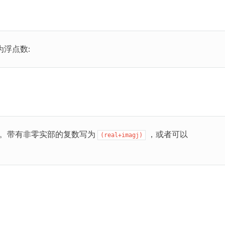
浮点数:
。带有非零实部的复数写为
，或者可以
(real+imagj)