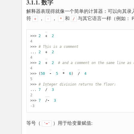
3.1.1. 数字
入
解释器表现得就像一个简单的计算器：可以向其录
门
符
，
，
和
与其它语言一样（例如： Pa
+
-
*
/
P
yh
>>> 
2
+
2
to
4
n
>>> 
# This is a comment
... 
2
+
2
教
4
>>> 
2
+
2
# and a comment on the same line as 
程
4
>>> 
(
50
-
5
*
6
)
/
4
5
>>> 
# Integer division returns the floor:
... 
7
/
3
2
>>> 
7
/-
3
-3
等号（
）用于给变量赋值:
'='