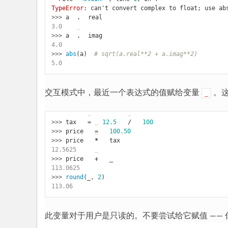
TypeError
: 
can't convert complex to float; use ab
>>> 
a
.
real
3.0
>>> 
a
.
imag
4.0
>>> 
abs
(
a
)
# sqrt(a.real**2 + a.imag**2)
5.0
交互模式中，最近一个表达式的值赋给变量
。这
_
>>> 
tax
=
12.5
/
100
>>> 
price
=
100.50
>>> 
price
*
tax
12.5625
>>> 
price
+
_
113.0625
>>> 
round
(
_
,
2
)
113.06
此变量对于用户是只读的。不要尝试给它赋值 ——