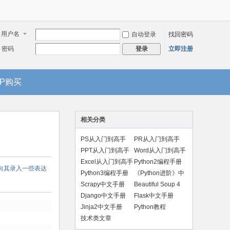
用户名
自动登录
找回密码
密码
立即注册
登录
IP购买
相关分类
PS从入门到高手
PR从入门到高手
PPT从入门到高手
Word从入门到高手
Excel从入门到高手
Python2编程手册
以向其录入一些表达
Python3编程手册
《Python进阶》中
文版
Scrapy中文手册
Beautiful Soup 4
手册
Django中文手册
Flask中文手册
Jinja2中文手册
Python教程
技术类文章