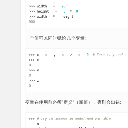
>>> 
width
=
20
>>> 
height
=
5
*
9
>>> 
width
*
height
900
一个值可以同时赋给几个变量:
>>> 
x
=
y
=
z
=
0
# Zero x, y and z
>>> 
x
0
>>> 
y
0
>>> 
z
0
变量在使用前必须“定义”（赋值），否则会出错:
>>> 
# try to access an undefined variable
... 
n