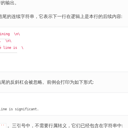
好的输出。
结尾的连续字符串，它表示下一行在逻辑上是本行的后续内容:
ining
\n\
.
\n\
e line is
\
结尾的反斜杠会被忽略。前例会打印为如下形式:
。三引号中，不需要行属转义，它们已经包含在字符串中:
'''