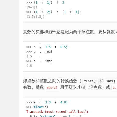
>>> 
(
3
+
1j
)
*
3
(9+3j)
>>> 
(
1
+
2j
)
/
(
1
+
1j
)
(1.5+0.5j)
复数的实部和虚部总是记为两个浮点数。要从复数 
>>> 
a
=
1.5
+
0.5j
>>> 
a
.
real
1.5
>>> 
a
.
imag
0.5
浮点数和整数之间的转换函数（
和
float()
int()
实数。函数
用于获取其模（浮点数）或
abs(z)
z.
>>> 
a
=
3.0
+
4.0j
>>> 
float
(
a
)
Traceback (most recent call last):
  File 
"<stdin>"
, line 
1
, in 
?