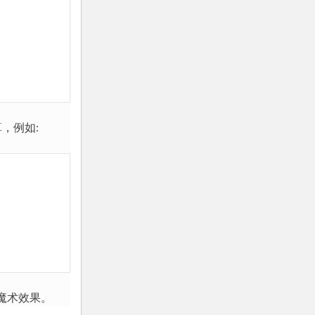
9.10. 生成器
9.11. 生成器表达式
10. Python 标准库概览
10.1. 操作系统接口
10.2. 文件通配符
10.3. 命令行参数
，例如:
10.4. 错误输出重定向和程序终止
10.5. 字符串正则匹配
10.6. 数学
10.7. 互联网访问
10.8. 日期和时间
10.9. 数据压缩
10.10. 性能度量
魔术效果。
10.11. 质量控制