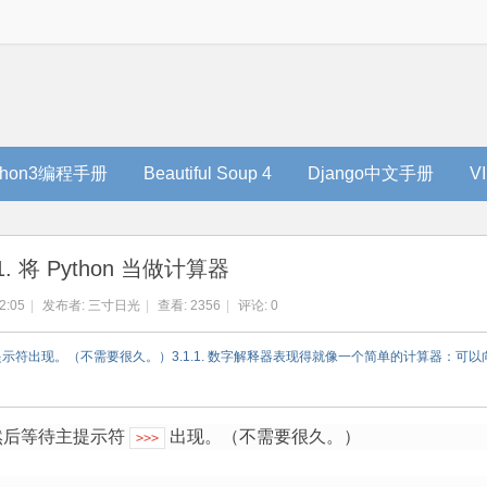
thon3编程手册
Beautiful Soup 4
Django中文手册
V
.1. 将 Python 当做计算器
2:05
|
发布者:
三寸日光
|
查看:
2356
|
评论: 0
待主提示符出现。（不需要很久。）3.1.1. 数字解释器表现得就像一个简单的计算器：可
器然后等待主提示符
出现。（不需要很久。）
>>>