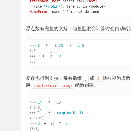
Traceback (most recent call last):
  File 
"<stdin>"
, line 
1
, in 
<module>
NameError
: 
name 'n' is not defined
浮点数有完整的支持；与整型混合计算时会自动转为
>>> 
3
*
3.75
/
1.5
7.5
>>> 
7.0
/
2
3.5
复数也得到支持；带有后缀
或
就被视为虚数
j
J
用
函数创建。
complex(real,
imag)
>>> 
1j
*
1
J
(-1+0j)
>>> 
1j
*
complex
(
0
,
1
)
(-1+0j)
>>> 
3
+
1j
*
3
(3+3j)