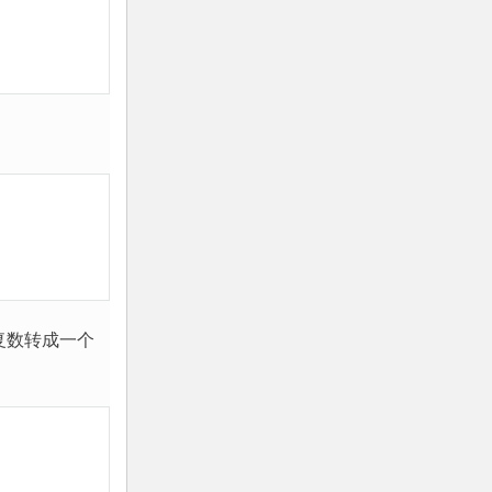
8.5. 用户自定义异常
8.6. 定义清理行为
8.7. 预定义清理行为
9. 类
9.1. 术语相关
9.2. Python 作用域和命名空间
9.3. 初识类
9.4. 一些说明
9.5. 继承
复数转成一个
9.6. 私有变量
9.7. 补充
9.8. 异常也是类
9.9. 迭代器