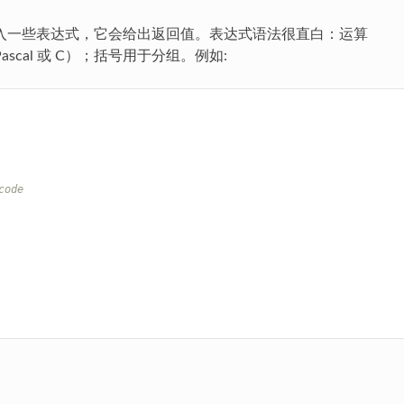
入一些表达式，它会给出返回值。表达式语法很直白：运算
scal 或 C）；括号用于分组。例如:
code