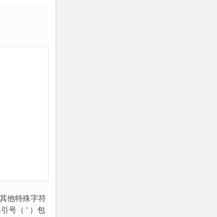
10.12. “瑞士军刀”
11. 标准库浏览
11.1. 输出格式
11.2. 模板
11.3. 使用二进制数据记录布局
11.4. 多线程
11.5. 日志
11.6. 弱引用
11.7. 列表工具
11.8. 十进制浮点数算法
12. 接下来？
13. 交互式输入行编辑历史回溯
和其他特殊字符
引号（ ‘ ）包
13.1. 行编辑