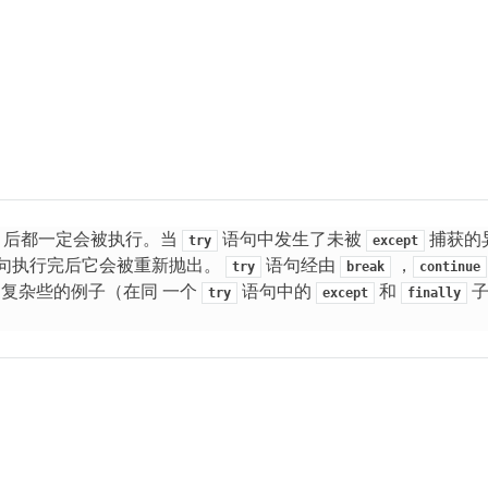
后都一定会被执行。当
语句中发生了未被
捕获的
try
except
句执行完后它会被重新抛出。
语句经由
，
try
break
continue
复杂些的例子（在同 一个
语句中的
和
子
try
except
finally