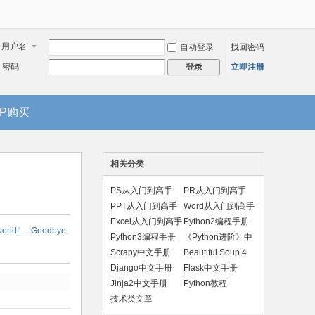
用户名
自动登录
找回密码
密码
立即注册
登录
IP购买
相关分类
PS从入门到高手
PR从入门到高手
PPT从入门到高手
Word从入门到高手
Excel从入门到高手
Python2编程手册
!' ... Goodbye,
Python3编程手册
《Python进阶》中
文版
Scrapy中文手册
Beautiful Soup 4
手册
Django中文手册
Flask中文手册
Jinja2中文手册
Python教程
技术类文章