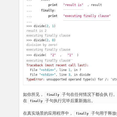
... 
print
"result is"
,
result
... 
finally
:
... 
print
"executing finally clause"
...
>>> 
divide
(
2
,
1
)
result is 2
executing finally clause
>>> 
divide
(
2
,
0
)
division by zero!
executing finally clause
>>> 
divide
(
"2"
,
"1"
)
executing finally clause
Traceback (most recent call last):
  File 
"<stdin>"
, line 
1
, in 
?
  File 
"<stdin>"
, line 
3
, in 
divide
TypeError
: 
unsupported operand type(s) for /: 'st
如你所见，
子句在任何情况下都会执 行
finally
在
子句执行完毕后重新抛出。
finally
在真实场景的应用程序中，
子句用于释放
finally