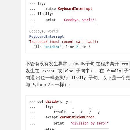
入
>>> 
try
:
... 
raise
KeyboardInterrupt
门
... 
finally
:
P
... 
print
'Goodbye, world!'
...
yh
Goodbye, world!
KeyboardInterrupt
to
Traceback (most recent call last):
n
  File 
"<stdin>"
, line 
2
, in 
?
教
程
不管有没有发生异常，
finally子句
在程序离开
try
发生在
或
子句中），在
子
except
else
finally
句退 出也一样会执行
子句。以下是一个更
finally
与 Python 2.5 一样）:
>>> 
def
divide
(
x
,
y
):
... 
try
:
... 
result
=
x
/
y
... 
except
ZeroDivisionError
:
... 
print
"division by zero!"
... 
else
: