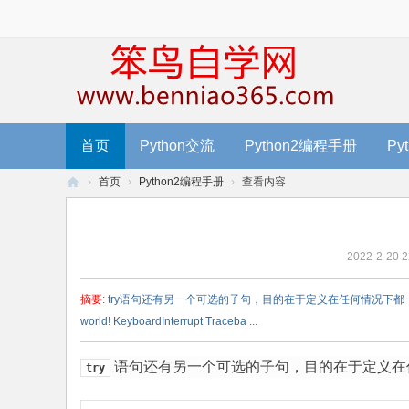
首页
Python交流
Python2编程手册
Py
›
首页
›
Python2编程手册
›
查看内容
笨
鸟
2022-2-20 2
编
程
摘要
: try语句还有另一个可选的子句，目的在于定义在任何情况下都一定要执行的功能。例如: try: 
-
world! KeyboardInterrupt Traceba ...
零
基
语句还有另一个可选的子句，目的在于定义在
try
础