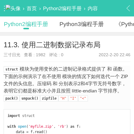
›
首页
›
Python2编程手册
›
内容
Python2编程手册
Python3编程手册
《Pyt
11.3. 使用二进制数据记录布局
三寸日光
查看 :
1982
评论 : 0
2022-2-20 22:46
模块为使用变长的二进制记录格式提供了 和 函数。
struct
下面的示例演示了在不使用 模块的情况下如何迭代一个 ZIP
文件的头信息。压缩码 和 分别表示2和4字节无符号数字，
表明它们都是标准大小并且按照 little-endian 字节排序。
pack()
unpack()
zipfile
"H"
"I"
"<"
import
struct
with
open
(
'myfile.zip'
,
'rb'
)
as
f
:
data
=
f
.
read
()