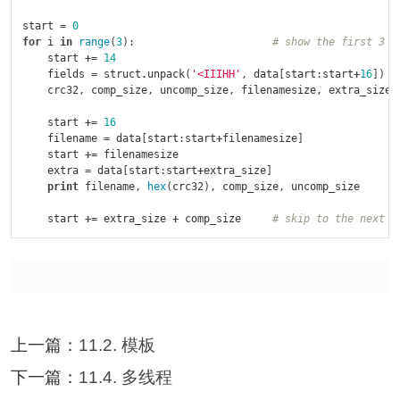
start
=
0
for
i
in
range
(
3
):
# show the first 3 f
start
+=
14
fields
=
struct
.
unpack
(
'<IIIHH'
,
data
[
start
:
start
+
16
])
crc32
,
comp_size
,
uncomp_size
,
filenamesize
,
extra_size
start
+=
16
filename
=
data
[
start
:
start
+
filenamesize
]
start
+=
filenamesize
extra
=
data
[
start
:
start
+
extra_size
]
print
filename
,
hex
(
crc32
),
comp_size
,
uncomp_size
start
+=
extra_size
+
comp_size
# skip to the next h
上一篇：
11.2. 模板
下一篇：
11.4. 多线程