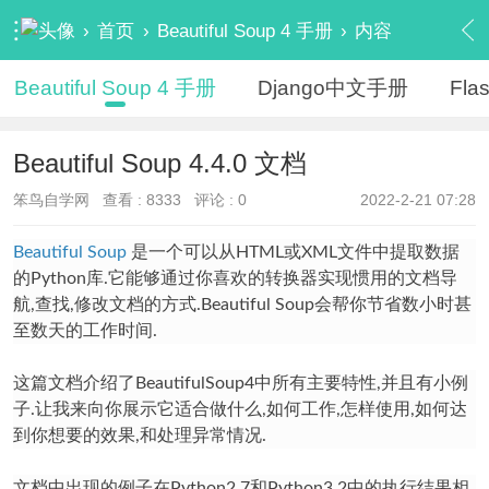
›
首页
›
Beautiful Soup 4 手册
›
内容
Beautiful Soup 4 手册
Django中文手册
Fl
Beautiful Soup 4.4.0 文档
笨鸟自学网
查看 :
8333
评论 : 0
2022-2-21 07:28
Beautiful Soup
是一个可以从HTML或XML文件中提取数据
的Python库.它能够通过你喜欢的转换器实现惯用的文档导
航,查找,修改文档的方式.Beautiful Soup会帮你节省数小时甚
至数天的工作时间.
这篇文档介绍了BeautifulSoup4中所有主要特性,并且有小例
子.让我来向你展示它适合做什么,如何工作,怎样使用,如何达
到你想要的效果,和处理异常情况.
文档中出现的例子在Python2.7和Python3.2中的执行结果相