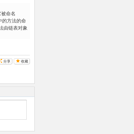
8.5. 用户自定义异常
8.6. 定义清理行为
它被命名
中的方法的命
8.7. 预定义清理行为
法由链表对象
9. 类
9.1. 术语相关
9.2. Python 作用域和命名空间
分享
收藏
9.3. 初识类
9.4. 一些说明
9.5. 继承
9.6. 私有变量
9.7. 补充
9.8. 异常也是类
9.9. 迭代器