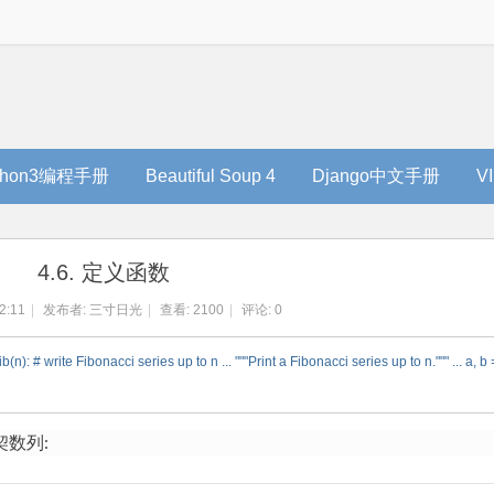
thon3编程手册
Beautiful Soup 4
Django中文手册
V
4.6. 定义函数
2:11
|
发布者:
三寸日光
|
查看:
2100
|
评论: 0
ci series up to n ... """Print a Fibonacci series up to n.""" ... a, b = 0, 
数列: