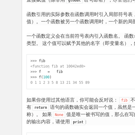
直接赋值（除非用
语句命名），尽管他们
global
函数引用的实际参数在函数调用时引入局部符号表
值）。一个函数被另一个函数调用时，一个新的局
一个函数定义会在当前符号表内引入函数名。 函数名
类型。 这个值可以赋予其他的名字（即变量名），
>>> 
fib
<function fib at 10042ed0>
>>> 
f
=
fib
>>> 
f
(
100
)
0 1 1 2 3 5 8 13 21 34 55 89
如果你使用过其他语言，你可能会反对说：
不
fib
有
语句的函数确实会返回一个值，虽然是一个
return
称）。 如果
值是唯一被书写的值，那么在写
None
的输出内容，请使用
:
print