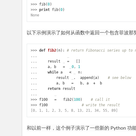
>>> 
fib
(
0
)
>>> 
print
fib
(
0
)
None
以下示例演示了如何从函数中返回一个包含菲波那
>>> 
def
fib2
(
n
):
# return Fibonacci series up to 
... 
... 
result
=
[]
... 
a
,
b
=
0
,
1
... 
while
a
<
n
:
... 
result
.
append
(
a
)
# see below
... 
a
,
b
=
b
,
a
+
b
... 
return
result
...
>>> 
f100
=
fib2
(
100
)
# call it
>>> 
f100
# write the result
[0, 1, 1, 2, 3, 5, 8, 13, 21, 34, 55, 89]
和以前一样，这个例子演示了一些新的 Python 功能