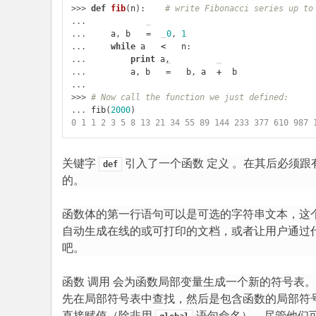
入
>>> 
def
fib
(
n
):
# write Fibonacci series up to
... 
门
... 
a
,
b
=
0
,
1
... 
while
a
<
n
:
P
... 
print
a
,
yh
... 
a
,
b
=
b
,
a
+
b
...
to
>>> 
# Now call the function we just defined:
n
... 
fib
(
2000
)
0 1 1 2 3 5 8 13 21 34 55 89 144 233 377 610 987 
教
程
关键字
引入了一个函数
定义
。在其后必须跟
def
的。
函数体的第一行语句可以是可选的字符串文本，这
自动生成在线的或可打印的文档，或者让用户通过代码交
吧。
函数
调用
会为函数局部变量生成一个新的符号表。
先在局部符号表中查找，然后是包含函数的局部符