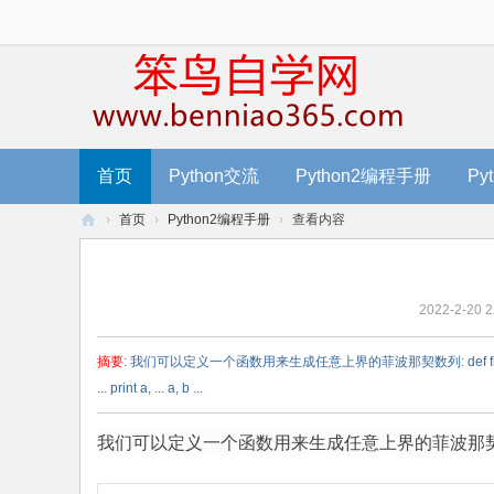
首页
Python交流
Python2编程手册
Py
›
首页
›
Python2编程手册
›
查看内容
笨
鸟
2022-2-20 2
编
程
摘要
: 我们可以定义一个函数用来生成任意上界的菲波那契数列: def fib(n): # write Fibonac
-
... print a, ... a, b ...
零
基
我们可以定义一个函数用来生成任意上界的菲波那契
础