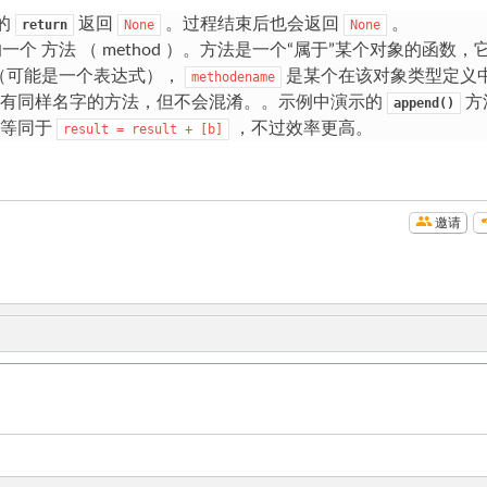
的
返回
。过程结束后也会返回
。
return
None
None
的一个
方法
（ method ）。方法是一个“属于”某个对象的函数，
（可能是一个表达式），
是某个在该对象类型定义
methodename
能有同样名字的方法，但不会混淆。。示例中演示的
方
append()
它等同于
，不过效率更高。
result
=
result
+
[b]
邀请