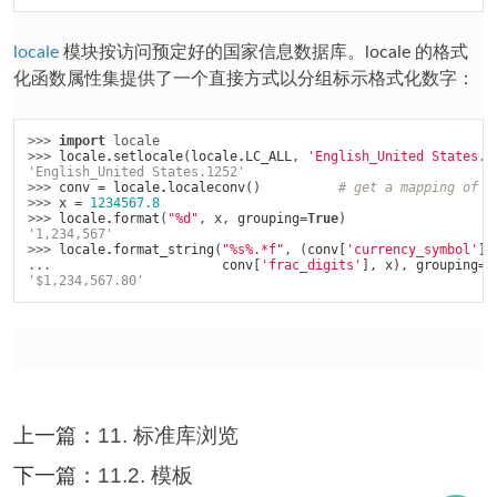
locale
模块按访问预定好的国家信息数据库。locale 的格式
化函数属性集提供了一个直接方式以分组标示格式化数字：
>>> 
import
locale
>>> 
locale
.
setlocale
(
locale
.
LC_ALL
,
'English_United States.1
'English_United States.1252'
>>> 
conv
=
locale
.
localeconv
()
# get a mapping of c
>>> 
x
=
1234567.8
>>> 
locale
.
format
(
"
%d
"
,
x
,
grouping
=
True
)
'1,234,567'
>>> 
locale
.
format_string
(
"
%s%.*f
"
,
(
conv
[
'currency_symbol'
],
... 
conv
[
'frac_digits'
],
x
),
grouping
=
T
'$1,234,567.80'
上一篇：
11. 标准库浏览
下一篇：
11.2. 模板