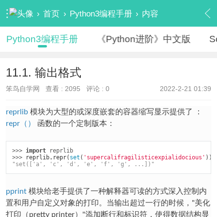
›
首页
›
Python3编程手册
›
内容
Python3编程手册
《Python进阶》中文版
S
11.1. 输出格式
笨鸟自学网
查看 :
2095
评论 : 0
2022-2-21 01:39
reprlib
模块为大型的或深度嵌套的容器缩写显示提供了 ：
repr（）
函数的一个定制版本：
>>> 
import
reprlib
>>> 
reprlib
.
repr
(
set
(
'supercalifragilisticexpialidocious'
))
"set(['a', 'c', 'd', 'e', 'f', 'g', ...])"
pprint
模块给老手提供了一种解释器可读的方式深入控制内
置和用户自定义对象的打印。当输出超过一行的时候，"美化
打印（pretty printer）"添加断行和标识符，使得数据结构显