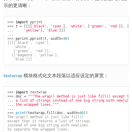
示的更清晰：
>>> 
import
pprint
>>> 
t
=
[[[[
'black'
,
'cyan'
],
'white'
,
[
'green'
,
'red'
]],
[[
... 
'yellow'
],
'blue'
]]]
...
>>> 
pprint
.
pprint
(
t
,
width
=
30
)
[[[['black', 'cyan'],
   'white',
   ['green', 'red']],
  [['magenta', 'yellow'],
   'blue']]]
textwrap
模块格式化文本段落以适应设定的屏宽：
>>> 
import
textwrap
>>> 
doc
=
"""The wrap() method is just like fill() except th
... 
a list of strings instead of one big string with newline
... 
the wrapped lines."""
...
>>> 
print
(
textwrap
.
fill
(
doc
,
width
=
40
))
The wrap() method is just like fill()
except that it returns a list of strings
instead of one big string with newlines
to separate the wrapped lines.