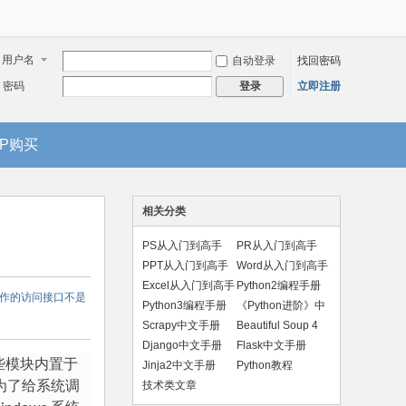
用户名
自动登录
找回密码
密码
立即注册
登录
IP购买
相关分类
PS从入门到高手
PR从入门到高手
PPT从入门到高手
Word从入门到高手
Excel从入门到高手
Python2编程手册
些操作的访问接口不是
Python3编程手册
《Python进阶》中
文版
Scrapy中文手册
Beautiful Soup 4
手册
Django中文手册
Flask中文手册
一些模块内置于
Jinja2中文手册
Python教程
为了给系统调
技术类文章