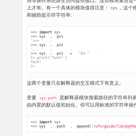
用等操作系统原生访问提供接口。这类模块集合是
入
上才有。有一个具体的模块值得注意：
sys
，这个模
门
和辅助提示符字符串:
P
yh
>>> 
import
sys
>>> 
sys
.
ps1
to
'>>> '
>>> 
sys
.
ps2
n
'... '
>>> 
sys
.
ps1
=
'C> '
教
C> print('Yuck!')
Yuck!
程
C>
这两个变量只在解释器的交互模式下有意义。
变量
是解释器模块搜索路径的字符串列
sys.path
由内置的默认值初始化。你可以用标准的字符串操作
>>> 
import
sys
>>> 
sys
.
path
.
append
(
'/ufs/guido/lib/pytho