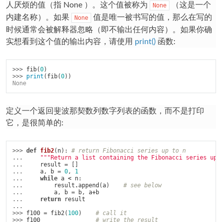
人厌烦的值（指 None ）。这个值被称为
（这是一个
None
内建名称）。如果
值是唯一被书写的值，那么在写的
None
时候通常会被解释器忽略（即不输出任何内容）。如果你确
实想看到这个值的输出内容，请使用
print()
函数:
>>> 
fib
(
0
)
>>> 
print
(
fib
(
0
))
None
定义一个返回斐波那契数列数字列表的函数，而不是打印
它，是很简单的:
>>> 
def
fib2
(
n
):
# return Fibonacci series up to n
... 
"""Return a list containing the Fibonacci series up 
... 
result
=
[]
... 
a
,
b
=
0
,
1
... 
while
a
<
n
:
... 
result
.
append
(
a
)
# see below
... 
a
,
b
=
b
,
a
+
b
... 
return
result
...
>>> 
f100
=
fib2
(
100
)
# call it
>>> 
f100
# write the result