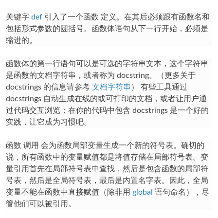
关键字
def
引入了一个函数
定义
。在其后必须跟有函数名和
包括形式参数的圆括号。函数体语句从下一行开始，必须是
缩进的。
函数体的第一行语句可以是可选的字符串文本，这个字符串
是函数的文档字符串，或者称为
docstring
。（更多关于
docstrings 的信息请参考
文档字符串
） 有些工具通过
docstrings 自动生成在线的或可打印的文档，或者让用户通
过代码交互浏览；在你的代码中包含 docstrings 是一个好的
实践，让它成为习惯吧。
函数
调用
会为函数局部变量生成一个新的符号表。确切的
说，所有函数中的变量赋值都是将值存储在局部符号表。变
量引用首先在局部符号表中查找，然后是包含函数的局部符
号表，然后是全局符号表，最后是内置名字表。因此，全局
变量不能在函数中直接赋值（除非用
global
语句命名），尽
管他们可以被引用。