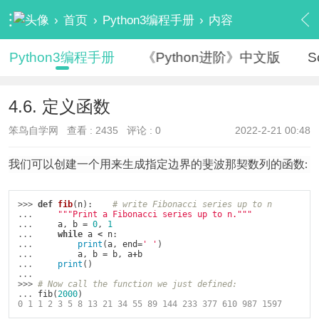
›
首页
›
Python3编程手册
›
内容
Python3编程手册
《Python进阶》中文版
S
4.6. 定义函数
笨鸟自学网
查看 :
2435
评论 : 0
2022-2-21 00:48
我们可以创建一个用来生成指定边界的斐波那契数列的函数:
>>> 
def
fib
(
n
):
# write Fibonacci series up to n
... 
"""Print a Fibonacci series up to n."""
... 
a
,
b
=
0
,
1
... 
while
a
<
n
:
... 
print
(
a
,
end
=
' '
)
... 
a
,
b
=
b
,
a
+
b
... 
print
()
...
>>> 
# Now call the function we just defined:
... 
fib
(
2000
)
0 1 1 2 3 5 8 13 21 34 55 89 144 233 377 610 987 1597