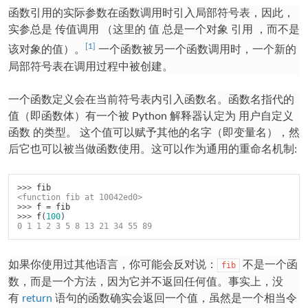
函数引用的实际参数在函数调用时引入局部符号表，因此，
实参总是
传值调用
（这里的
值
总是一个对象 引用 ，而不是
[1]
该对象的值）。
一个函数被另一个函数调用时，一个新的
局部符号表在调用过程中被创建。
一个函数定义会在当前符号表内引入函数名。函数名指代的
值（即函数体）有一个被 Python 解释器认定为
用户自定义
函数
的类型。 这个值可以赋予其他的名字（即变量名），然
后它也可以被当做函数使用。这可以作为通用的重命名机制:
>>> 
fib
<function fib at 10042ed0>
>>> 
f
=
fib
>>> 
f
(
100
)
0 1 1 2 3 5 8 13 21 34 55 89
如果你使用过其他语言，你可能会反对说：
不是一个函
fib
数，而是一个方法，因为它并不返回任何值。事实上，没
有
return
语句的函数确实会返回一个值，虽然是一个相当令