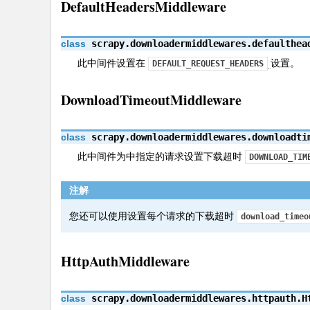
DefaultHeadersMiddleware
入
门
class
scrapy.downloadermiddlewares.defaulthea
P
此中间件设置在
设置。
DEFAULT_REQUEST_HEADERS
yh
to
DownloadTimeoutMiddleware
n
教
class
scrapy.downloadermiddlewares.downloadti
程
此中间件为中指定的请求设置下载超时
DOWNLOAD_TIM
注解
您还可以使用设置每个请求的下载超时
download_timeo
HttpAuthMiddleware
class
scrapy.downloadermiddlewares.httpauth.
H