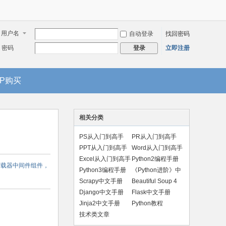
用户名
自动登录
找回密码
密码
立即注册
登录
IP购买
相关分类
PS从入门到高手
PR从入门到高手
PPT从入门到高手
Word从入门到高手
Excel从入门到高手
Python2编程手册
下载器中间件组件，
Python3编程手册
《Python进阶》中
文版
Scrapy中文手册
Beautiful Soup 4
手册
Django中文手册
Flask中文手册
Jinja2中文手册
Python教程
技术类文章