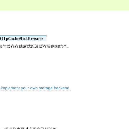
HttpCacheMiddleware
必须与缓存存储后端以及缓存策略相结合。
以
implement your own storage backend.