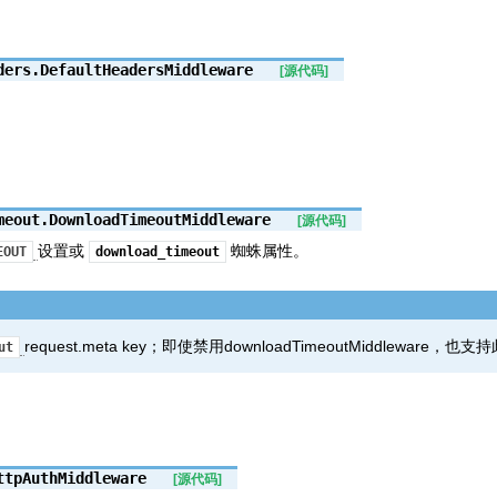
ders.
DefaultHeadersMiddleware
[源代码]
meout.
DownloadTimeoutMiddleware
[源代码]
设置或
蜘蛛属性。
EOUT
download_timeout
request.meta key；即使禁用downloadTimeoutMiddleware，也
ut
ttpAuthMiddleware
[源代码]