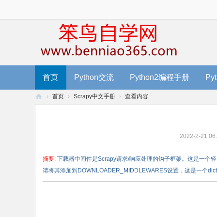
首页
Python交流
Python2编程手册
Py
›
首页
›
Scrapy中文手册
›
查看内容
笨
鸟
2022-2-21 06
编
程
摘要
: 下载器中间件是Scrapy请求/响应处理的钩子框架。这是
-
请将其添加到DOWNLOADER_MIDDLEWARES设置，这是一个dict .
零
基
础