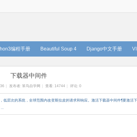
thon3编程手册
Beautiful Soup 4
Django中文手册
V
下载器中间件
:36
|
发布者:
笨鸟自学网
|
查看:
14744
|
评论: 0
一个轻，低层次的系统，全球范围内改变斯拉皮的请求和响应。激活下载器中间件¶要激活
..