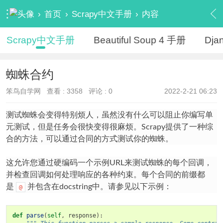
›
首页
›
Scrapy中文手册
›
内容
Scrapy中文手册
Beautiful Soup 4 手册
Dj
蜘蛛合约
笨鸟自学网
查看 :
3358
评论 : 0
2022-2-21 06:23
测试蜘蛛会变得特别烦人，虽然没有什么可以阻止你编写单
元测试，但是任务会很快变得很麻烦。Scrapy提供了一种综
合的方法，可以通过合同的方式测试你的蜘蛛。
这允许您通过硬编码一个示例URL来测试蜘蛛的每个回调，
并检查回调如何处理响应的各种约束。每个合同的前缀都
是
并包含在docstring中。请参见以下示例：
@
def
parse
(
self
,
response
):