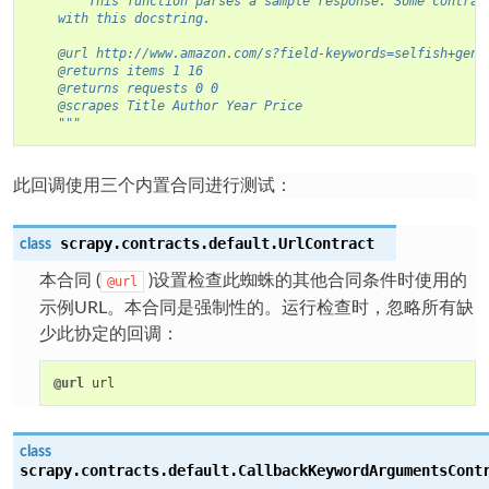
""" This function parses a sample response. Some contrac
    with this docstring.
    @url http://www.amazon.com/s?field-keywords=selfish+gene
    @returns items 1 16
    @returns requests 0 0
    @scrapes Title Author Year Price
    """
此回调使用三个内置合同进行测试：
scrapy.contracts.default.
UrlContract
class
本合同 (
)设置检查此蜘蛛的其他合同条件时使用的
@url
示例URL。本合同是强制性的。运行检查时，忽略所有缺
少此协定的回调：
@url
url
class
scrapy.contracts.default.
CallbackKeywordArgumentsCont