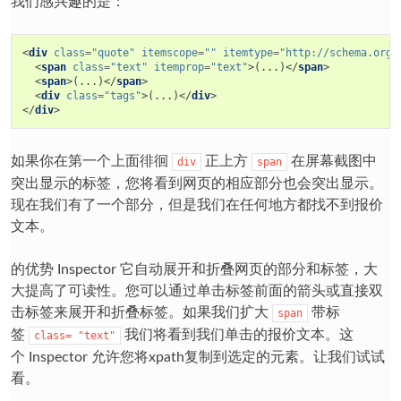
我们感兴趣的是：
<
div
class
=
"quote"
itemscope
=
""
itemtype
=
"http://schema.org/
<
span
class
=
"text"
itemprop
=
"text"
>
(...)
</
span
>
<
span
>
(...)
</
span
>
<
div
class
=
"tags"
>
(...)
</
div
>
</
div
>
如果你在第一个上面徘徊
正上方
在屏幕截图中
div
span
突出显示的标签，您将看到网页的相应部分也会突出显示。
现在我们有了一个部分，但是我们在任何地方都找不到报价
文本。
的优势
Inspector
它自动展开和折叠网页的部分和标签，大
大提高了可读性。您可以通过单击标签前面的箭头或直接双
击标签来展开和折叠标签。如果我们扩大
带标
span
签
我们将看到我们单击的报价文本。这
class=
"text"
个
Inspector
允许您将xpath复制到选定的元素。让我们试试
看。