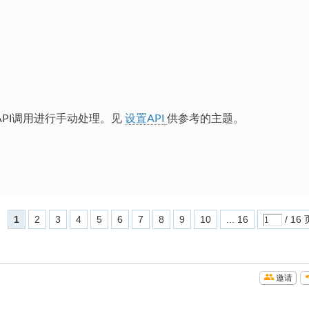
PI调用进行手动处理。见
设置API
供参考的主题。
1
2
3
4
5
6
7
8
9
10
... 16
/ 16 
邀请