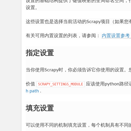
设置的基础结构提供了键值映射的全局命名空间，
入
设置。
门
P
这些设置也是选择当前活动的Scrapy项目（如果
yh
有关可用内置设置的列表，请参阅：
内置设置参考
to
n
指定设置
教
程
当你使用Scrapy时，你必须告诉它你使用的设置
价值
应该使用python路
SCRAPY_SETTINGS_MODULE
h path
.
填充设置
可以使用不同的机制填充设置，每个机制具有不同