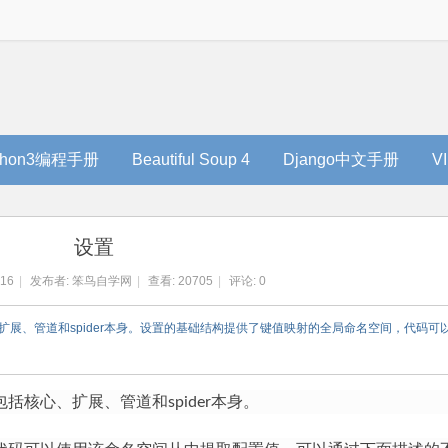
thon3编程手册
Beautiful Soup 4
Django中文手册
V
设置
:16
|
发布者:
笨鸟自学网
|
查看:
20705
|
评论: 0
括核心、扩展、管道和spider本身。设置的基础结构提供了键值映射的全局命名空间，代码
，包括核心、扩展、管道和spider本身。