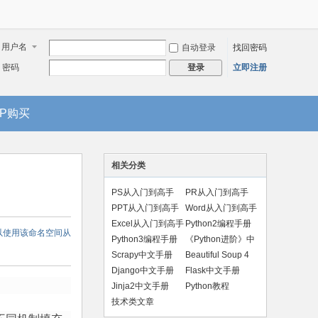
用户名
自动登录
找回密码
密码
立即注册
登录
IP购买
相关分类
PS从入门到高手
PR从入门到高手
PPT从入门到高手
Word从入门到高手
Excel从入门到高手
Python2编程手册
可以使用该命名空间从
Python3编程手册
《Python进阶》中
文版
Scrapy中文手册
Beautiful Soup 4
手册
Django中文手册
Flask中文手册
Jinja2中文手册
Python教程
技术类文章