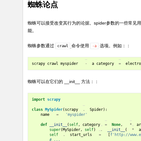
蜘蛛论点
入
门
P
蜘蛛可以接受改变其行为的论据。spider参数的一些常见
能。
yh
to
蜘蛛参数通过
命令使用
选项。例如：：
crawl
-a
n
教
scrapy
crawl
myspider
-
a
category
=
electro
程
蜘蛛可以在它们的
__init__
方法：：
import
scrapy
class
MySpider
(
scrapy
.
Spider
):
name
=
'myspider'
def
__init__
(
self
,
category
=
None
,
*
ar
super
(
MySpider
,
self
)
.
__init__
(
*
a
self
.
start_urls
=
[
f
'http://www.e
# ...