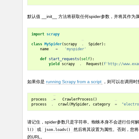
默认值
__init__
方法将获取任何spider参数，并将其作为
import
scrapy
class
MySpider
(
scrapy
.
Spider
):
name
=
'myspider'
def
start_requests
(
self
):
yield
scrapy
.
Request
(
f
'http://www.exa
如果你是
running Scrapy from a script
，则可以在调用时
process
=
CrawlerProcess
()
process
.
crawl
(
MySpider
,
category
=
"electro
请记住，spider参数只是字符串。蜘蛛本身不会进行任
或
然后将其设置为属性。否则，您
l()
json.loads()
的URL。