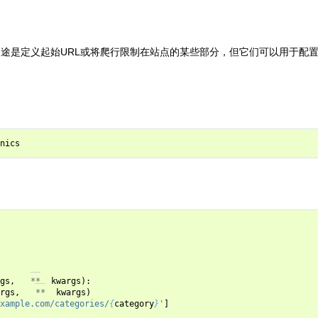
用途是定义起始URL或将爬行限制在站点的某些部分，但它们可以用于配置sp
nics
gs
,
**
kwargs
):
rgs
,
**
kwargs
)
xample.com/categories/
{
category
}
'
]