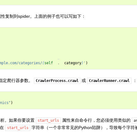
属性复制到spider。上面的例子也可以写如下：
mple.com/categories/
{
self
.
category
}
'
)
指定爬行器参数。
或
：
CrawlerProcess.crawl
CrawlerRunner.crawl
nics"
)
何解析。如果你要设置
属性来自命令行，您必须使用类似的
start_urls
a
将在
字符串（一个非常常见的Python陷阱），导致每个字
start_urls