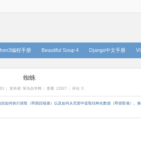
thon3编程手册
Beautiful Soup 4
Django中文手册
V
蜘蛛
:01
|
发布者:
笨鸟自学网
|
查看:
12927
|
评论: 0
类，包括如何执行抓取（即跟踪链接）以及如何从页面中提取结构化数据（即抓取项）。换言之