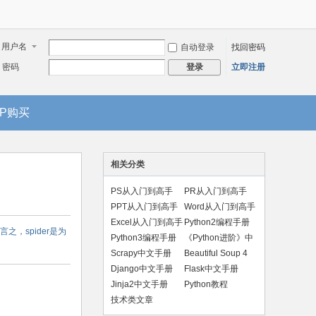
用户名
自动登录
找回密码
密码
立即注册
登录
IP购买
相关分类
PS从入门到高手
PR从入门到高手
PPT从入门到高手
Word从入门到高手
Excel从入门到高手
Python2编程手册
，spider是为
Python3编程手册
《Python进阶》中
文版
Scrapy中文手册
Beautiful Soup 4
手册
Django中文手册
Flask中文手册
Jinja2中文手册
Python教程
技术类文章