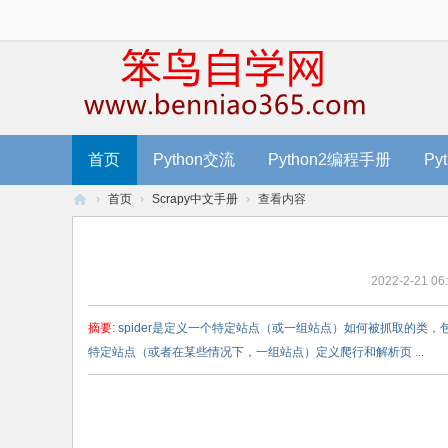
首页
Python交流
Python2编程手册
Py
›
首页
›
Scrapy中文手册
›
查看内容
笨
鸟
2022-2-21 06
编
程
摘要
: spider是定义一个特定站点（或一组站点）如何被抓取的
-
特定站点（或者在某些情况下，一组站点）定义爬行和解析页 ...
零
基
础