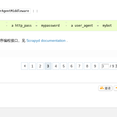
：：
rAgentMiddleware
-
a
http_pass
=
mypassword
-
a
user_agent
=
mybot
序编程接口。见
Scrapyd documentation
.
1
2
3
4
5
6
7
8
9
/ 9 
邀请