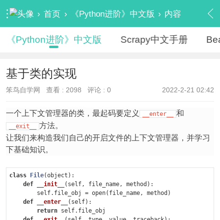
›
首页
›
《Python进阶》中文版
›
内容
《Python进阶》中文版
Scrapy中文手册
Be
基于类的实现
笨鸟自学网
查看 :
2098
评论 : 0
2022-2-21 02:42
一个上下文管理器的类，最起码要定义
和
__enter__
方法。
__exit__
让我们来构造我们自己的开启文件的上下文管理器，并学习
下基础知识。
class
File
(object)
:
def
__init__
(self, file_name, method)
:
        self.file_obj = open(file_name, method)

def
__enter__
(self)
:
return
 self.file_obj

def
__exit__
(self, type, value, traceback)
: