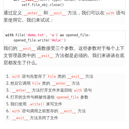
通过定义
和
方法，我们可以在
语句
__enter__
__exit__
with
里使用它。我们来试试：
with
 File(
'demo.txt'
, 
'w'
) 
as
 opened_file:

    opened_file.write(
'Hola!'
我们的
函数接受三个参数。这些参数对于每个上下
__exit__
文管理器类中的
方法都是必须的。我们来谈谈在底
__exit__
层都发生了什么。
语句先暂存了
类的
方法
with
File
__exit__
然后它调用
类的
方法
File
__enter__
方法打开文件并返回给
语句
__enter__
with
打开的文件句柄被传递给
参数
opened_file
我们使用
来写文件
.write()
语句调用之前暂存的
方法
with
__exit__
方法关闭了文件
__exit__