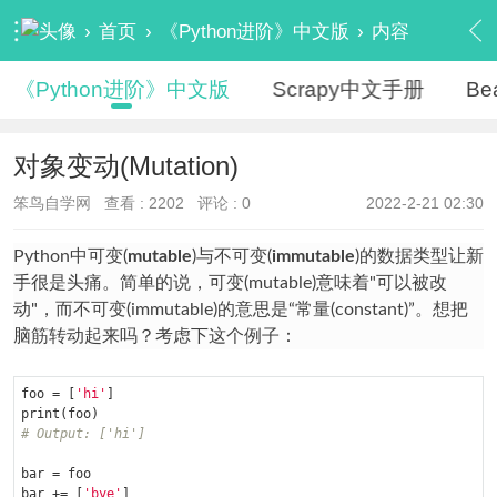
›
首页
›
《Python进阶》中文版
›
内容
《Python进阶》中文版
Scrapy中文手册
Be
对象变动(Mutation)
笨鸟自学网
查看 :
2202
评论 : 0
2022-2-21 02:30
Python中可变(
mutable
)与不可变(
immutable
)的数据类型让新
手很是头痛。简单的说，可变(mutable)意味着"可以被改
动"，而不可变(immutable)的意思是“常量(constant)”。想把
脑筋转动起来吗？考虑下这个例子：
foo = [
'hi'
]

# Output: ['hi']
bar = foo

bar += [
'bye'
]
