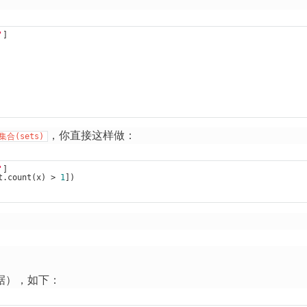
'
]

，你直接这样做：
集合(sets)
'
]

t.count(x) > 
1
])

。
据），如下：