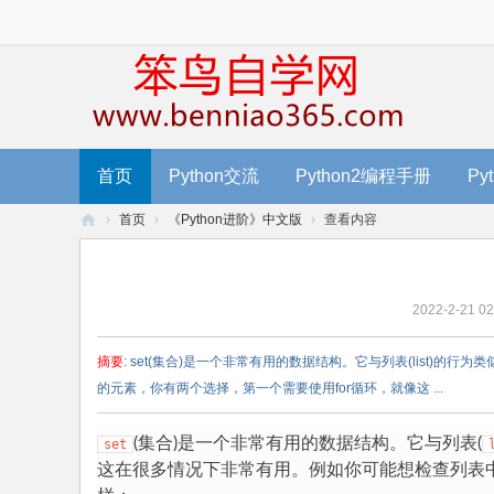
首页
Python交流
Python2编程手册
Py
›
首页
›
《Python进阶》中文版
›
查看内容
笨
鸟
2022-2-21 02
编
程
摘要
: set(集合)是一个非常有用的数据结构。它与列表(list
-
的元素，你有两个选择，第一个需要使用for循环，就像这 ...
零
基
(集合)是一个非常有用的数据结构。它与列表(
set
这在很多情况下非常有用。例如你可能想检查列表
础