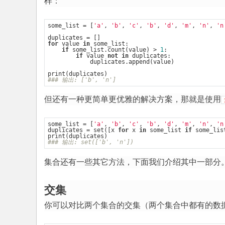
样：
入
门
some_list = [
'a'
, 
'b'
, 
'c'
, 
'b'
, 
'd'
, 
'm'
, 
'n'
, 
'n
P
for
 value 
in
 some_list:

yh
if
 some_list.count(value) > 
1
:

if
 value 
not
in
 duplicates:

            duplicates.append(value)

to
n
### 输出: ['b', 'n']
教
但还有一种更简单更优雅的解决方案，那就是使用
程
some_list = [
'a'
, 
'b'
, 
'c'
, 
'b'
, 
'd'
, 
'm'
, 
'n'
, 
'n
duplicates = set([x 
for
 x 
in
 some_list 
if
 some_lis
### 输出: set(['b', 'n'])
集合还有一些其它方法，下面我们介绍其中一部分
交集
你可以对比两个集合的交集（两个集合中都有的数