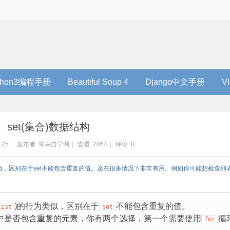
thon3编程手册
Beautiful Soup 4
Django中文手册
V
set(集合)数据结构
:25
|
发布者:
笨鸟自学网
|
查看:
2064
|
评论: 0
)的行为类似，区别在于set不能包含重复的值。这在很多情况下非常有用。例如你可能想检查
)的行为类似，区别在于
不能包含重复的值。
list
set
中是否包含重复的元素，你有两个选择，第一个需要使用
循
for