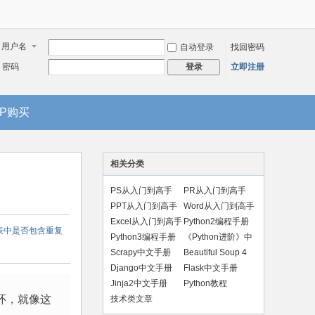
用户名
自动登录
找回密码
密码
立即注册
登录
IP购买
相关分类
PS从入门到高手
PR从入门到高手
PPT从入门到高手
Word从入门到高手
Excel从入门到高手
Python2编程手册
列表中是否包含重复
Python3编程手册
《Python进阶》中
文版
Scrapy中文手册
Beautiful Soup 4
手册
Django中文手册
Flask中文手册
Jinja2中文手册
Python教程
环，就像这
技术类文章