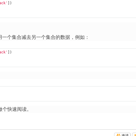
ack'
])

相当于用一个集合减去另一个集合的数据，例如：
ack'
])

做个快速阅读。
邀请