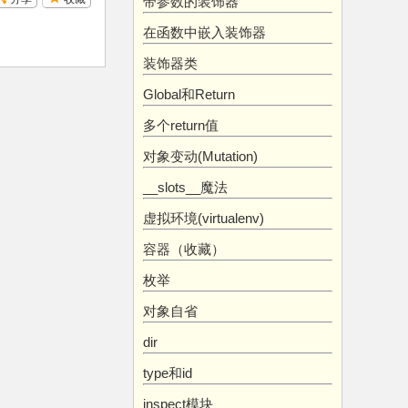
带参数的装饰器
在函数中嵌入装饰器
装饰器类
Global和Return
多个return值
对象变动(Mutation)
__slots__魔法
虚拟环境(virtualenv)
容器（收藏）
枚举
对象自省
dir
type和id
inspect模块