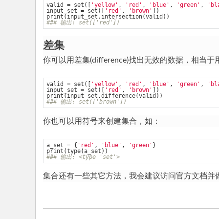
valid = set([
'yellow'
, 
'red'
, 
'blue'
, 
'green'
, 
'bl
input_set = set([
'red'
, 
'brown'
])

### 输出: set(['red'])
差集
你可以用差集(difference)找出无效的数据，
valid = set([
'yellow'
, 
'red'
, 
'blue'
, 
'green'
, 
'bl
input_set = set([
'red'
, 
'brown'
])

### 输出: set(['brown'])
你也可以用符号来创建集合，如：
a_set = {
'red'
, 
'blue'
, 
'green'
}

### 输出: <type 'set'>
集合还有一些其它方法，我会建议访问官方文档并