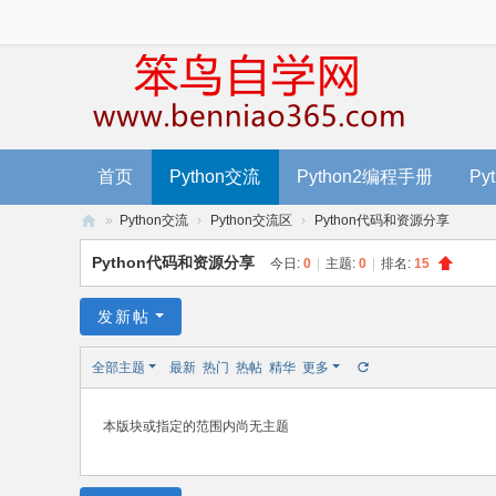
首页
Python交流
Python2编程手册
Py
»
Python交流
›
Python交流区
›
Python代码和资源分享
笨
Python代码和资源分享
今日:
0
|
主题:
0
|
排名:
15
鸟
编
发新帖
程
全部主题
最新
热门
热帖
精华
更多
-
零
本版块或指定的范围内尚无主题
基
础