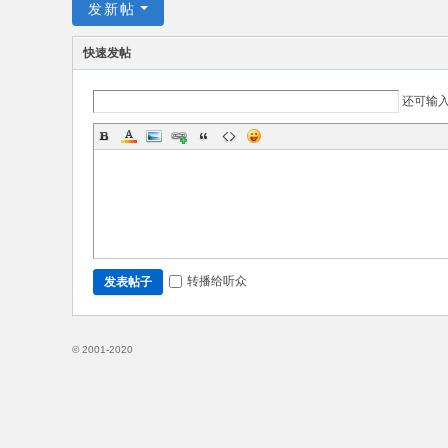
发新帖
入
门
快速发帖
P
yh
还可输
to
n
教
程
转播给听众
发表帖子
© 2001-2020