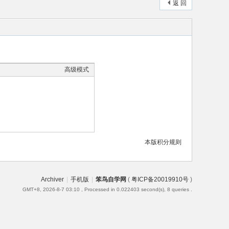
返 回
高级模式
本版积分规则
Archiver
|
手机版
|
笨鸟自学网
(
粤ICP备20019910号
)
GMT+8, 2026-8-7 03:10
, Processed in 0.022403 second(s), 8 queries .