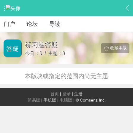
›
Python教程区
›
练习题答疑
门户
论坛
导读
练习题答疑
收藏本版
今日：0 / 主题：0
本版块或指定的范围内尚无主题
首页
|
登录
|
注册
简易版
|
手机版
|
电脑版
|
© Comsenz Inc.