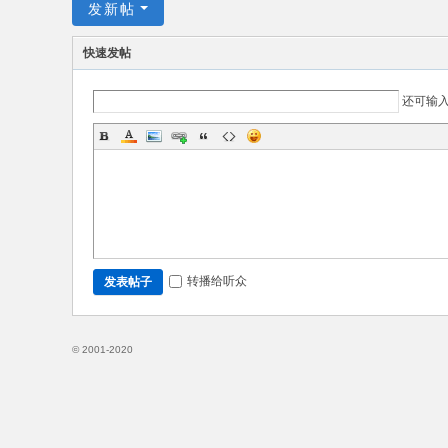
发新帖
入
门
快速发帖
P
yh
还可输
to
n
教
程
转播给听众
发表帖子
© 2001-2020