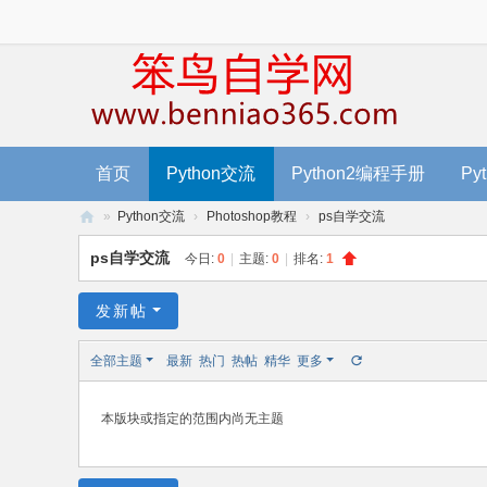
首页
Python交流
Python2编程手册
Py
»
Python交流
›
Photoshop教程
›
ps自学交流
笨
ps自学交流
今日:
0
|
主题:
0
|
排名:
1
鸟
编
发新帖
程
全部主题
最新
热门
热帖
精华
更多
-
零
本版块或指定的范围内尚无主题
基
础