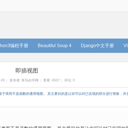
thon3编程手册
Beautiful Soup 4
Django中文手册
V
即插视图
:45
|
发布者:
笨鸟自学网
|
查看:
4507
|
评论: 0
 Django 的基于类而不是函数的通用视图。 其主要目的是让你可以对已实现的部分进行替换