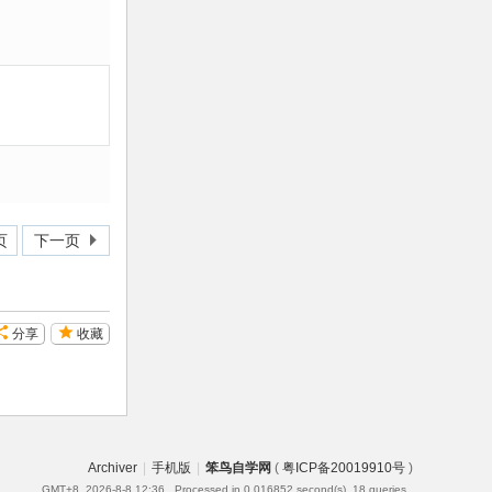
页
下一页
分享
收藏
Archiver
|
手机版
|
笨鸟自学网
(
粤ICP备20019910号
)
GMT+8, 2026-8-8 12:36
, Processed in 0.016852 second(s), 18 queries .