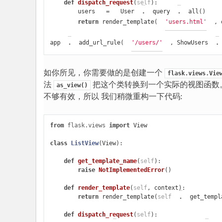
def
dispatch_request
(
self
):
users
=
User
.
query
.
all
()
return
render_template
(
'users.html'
,
app
.
add_url_rule
(
'/users/'
,
ShowUsers
.
如你所见，你需要做的是创建一个
flask.views.Vie
法
把这个类转换到一个实际的视图函数
as_view()
不够有效，所以 我们稍微重构一下代码:
from
flask.views
import
View
class
ListView
(
View
):
def
get_template_name
(
self
):
raise
NotImplementedError
()
def
render_template
(
self
,
context
):
return
render_template
(
self
.
get_templ
def
dispatch_request
(
self
):