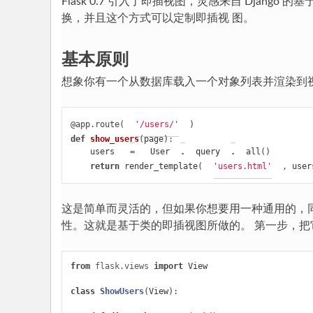
Flask 0.7 引入了即插视图，灵感来自 Djan
入
换，并且这个方式可以定制即插视 图。
门
P
基本原则
yh
想象你有一个从数据库载入一个对象列表并渲染到视
to
n
@app.route
(
'/users/'
)
教
def
show_users
(
page
):
程
users
=
User
.
query
.
all
()
return
render_template
(
'users.html'
,
user
这是简单而灵活的，但如果你想要用一种通用的，
性。这就是基于类的即插视图所做的。 第一步，把
from
flask.views
import
View
class
ShowUsers
(
View
):