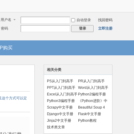
用户名
自动登录
找回密码
密码
立即注册
登录
IP购买
相关分类
PS从入门到高手
PR从入门到高手
PPT从入门到高手
Word从入门到高手
Excel从入门到高手
Python2编程手册
，并且这个方式可以定
Python3编程手册
《Python进阶》中
文版
Scrapy中文手册
Beautiful Soup 4
手册
Django中文手册
Flask中文手册
Jinja2中文手册
Python教程
技术类文章