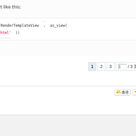
ike this:
RenderTemplateView
.
as_view
(
.html'
))
1
2
3
/ 3 
邀请