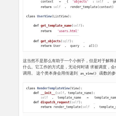
context
=
{
'objects'
:
self
.
g
return
self
.
render_template
(
context
)
class
UserView
(
ListView
):
def
get_template_name
(
self
):
return
'users.html'
def
get_objects
(
self
):
return
User
.
query
.
all
()
这当然不是那么有助于一个小例子，但是对于解释
什么。它工作的方式是，无论何时请 求被调度，
调用。 这个类本身会用传递到
函数的参
as_view()
class
RenderTemplateView
(
View
):
def
__init__
(
self
,
template_name
):
self
.
template_name
=
template_nam
def
dispatch_request
(
self
):
return
render_template
(
self
.
template_