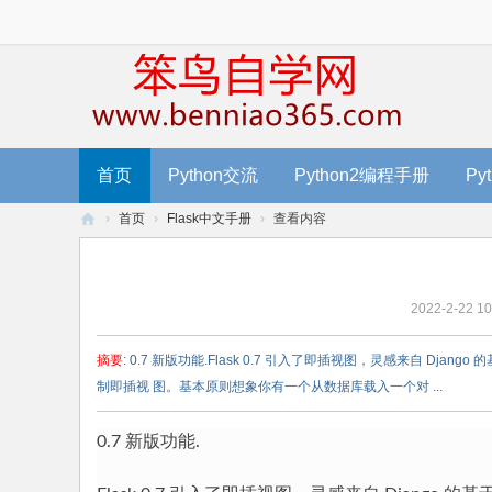
首页
Python交流
Python2编程手册
Py
›
首页
›
Flask中文手册
›
查看内容
笨
鸟
2022-2-22 10
编
程
摘要
: 0.7 新版功能.Flask 0.7 引入了即插视图，灵感来自
-
制即插视 图。基本原则想象你有一个从数据库载入一个对 ...
零
基
0.7 新版功能.
础