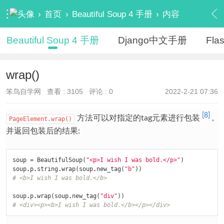
›
首页
›
Beautiful Soup 4 手册
›
内容
Beautiful Soup 4 手册
Django中文手册
Fl
wrap()
笨鸟自学网
查看 :
3105
评论 : 0
2022-2-21 07:36
[8]
方法可以对指定的tag元素进行包装
,
PageElement.wrap()
并返回包装后的结果:
soup
=
BeautifulSoup
(
"<p>I wish I was bold.</p>"
)
soup
.
p
.
string
.
wrap
(
soup
.
new_tag
(
"b"
))
# <b>I wish I was bold.</b>
soup
.
p
.
wrap
(
soup
.
new_tag
(
"div"
))
# <div><p><b>I wish I was bold.</b></p></div>