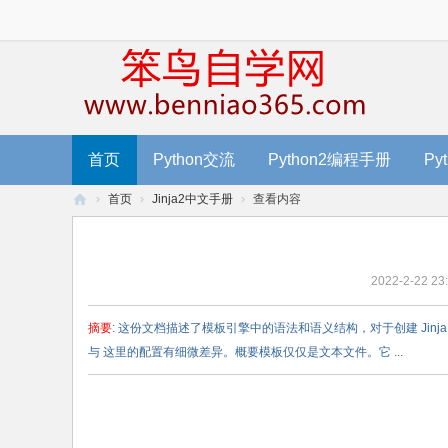
首页
Python交流
Python2编程手册
Py
›
首页
›
Jinja2中文手册
›
查看内容
笨
鸟
2022-2-22 23
编
程
摘要
: 这份文档描述了模板引擎中的语法和语义结构，对于创建 Ji
-
与 这里的配置有细微差异。概要模板仅仅是文本文件。它 ...
零
基
础