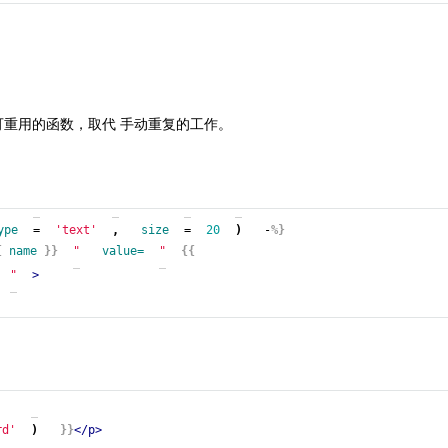
重用的函数，取代 手动重复的工作。
ype
=
'text'
,
size
=
20
)
 -
%}
{
name
}}
"
value=
"
{{
"
>
rd'
)
}}
</p>