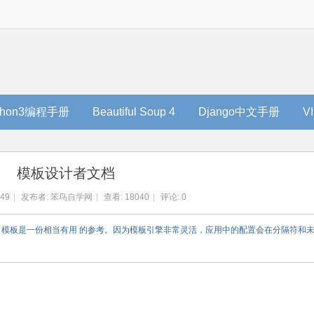
thon3编程手册
Beautiful Soup 4
Django中文手册
V
模板设计者文档
:49
|
发布者:
笨鸟自学网
|
查看:
18040
|
评论: 0
nja 模板是一份相当有用 的参考。因为模板引擎非常灵活，应用中的配置会在分隔符和