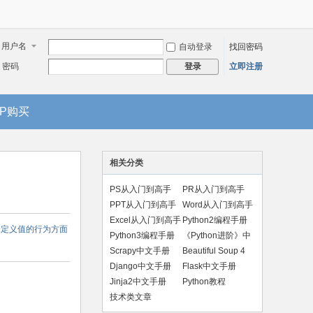
用户名
自动登录
找回密码
密码
立即注册
登录
IP购买
相关分类
PS从入门到高手
PR从入门到高手
PPT从入门到高手
Word从入门到高手
Excel从入门到高手
Python2编程手册
未定义值的行为方面
Python3编程手册
《Python进阶》中
文版
Scrapy中文手册
Beautiful Soup 4
手册
Django中文手册
Flask中文手册
Jinja2中文手册
Python教程
技术类文章