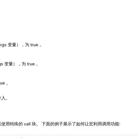
rgs
变量），为
true
。
gs
变量），为
true
。
rue
。
导入。
以使用特殊的
call
块。 下面的例子展示了如何让宏利用调用功能: