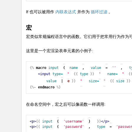
If 也可以被用作
内联表达式
并作为
循环过滤
。
宏
宏类似常规编程语言中的函数。它们用于把常用行为作为可
这里是一个宏渲染表单元素的小例子:
{%
macro
input
(
name
,
value
=
''
,
t
<input
type=
"
{{
type
}}
"
name=
"
{
value
|
e
}}
"
size=
"
{{
size
}}
{%
- 
endmacro
%}
在命名空间中，宏之后可以像函数一样调用:
<p>
{{
input
(
'username'
)
}}
</p>
<p>
{{
input
(
'password'
,
type
=
'passwo