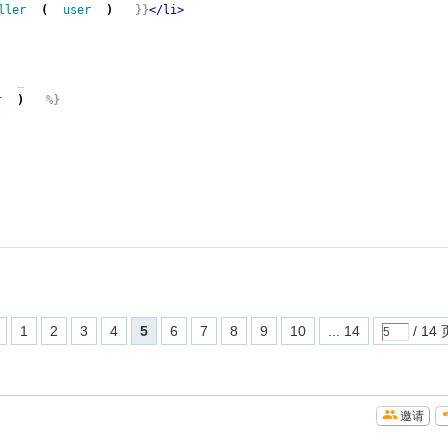
ller
(
user
)
}}
</li>
r
)
%}
1
2
3
4
5
6
7
8
9
10
... 14
/ 14 
邀请