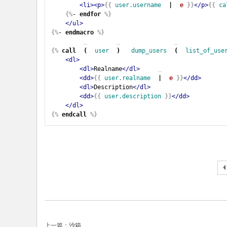
<li><p>
{{
user.username
|
e
}}
</p>
{{
ca
{%
- 
endfor
%}
</ul>
{%
- 
endmacro
%}
{%
call
(
user
)
dump_users
(
list_of_use
<dl>
<dl>
Realname
</dl>
<dd>
{{
user.realname
|
e
}}
</dd>
<dl>
Description
</dl>
<dd>
{{
user.description
}}
</dd>
</dl>
{%
endcall
%}
上一篇：
沙箱