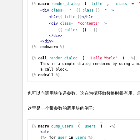
{%
macro
render_dialog
(
title
,
class
=
<div
class=
"
{{
class
}}
"
>
<h2>
{{
title
}}
</h2>
<div
class=
"contents"
>
{{
caller
()
}}
</div>
</div>
{%
- 
endmacro
%}
{%
call
render_dialog
(
'Hello World'
)
%}
    This is a simple dialog rendered by using a ma
{%
endcall
%}
也可以向调用块传递参数。这在为循环做替换时很有用。总
这里是一个带参数的调用块的例子:
{%
macro
dump_users
(
users
)
 -
%}
<ul>
{%
- 
for
user
in
users
%}