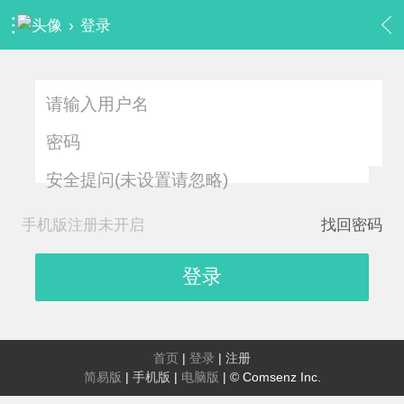
›
登录
安全提问(未设置请忽略)
手机版注册未开启
找回密码
登录
首页
|
登录
|
注册
简易版
|
手机版
|
电脑版
|
© Comsenz Inc.